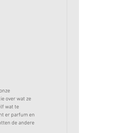
onze 
ie over wat ze 
f wat te 
ht er parfum en 
htten de andere 