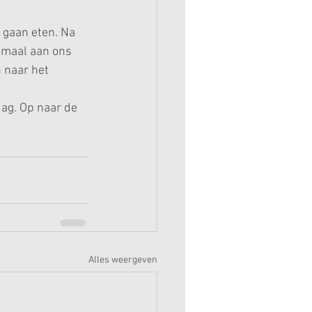
 gaan eten. Na 
nmaal aan ons 
 naar het 
ag. Op naar de 
Alles weergeven