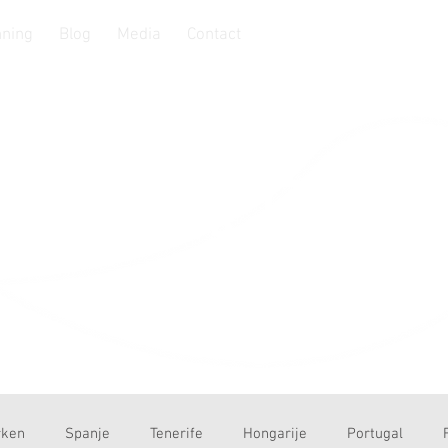
ning
Blog
Media
Contact
Vi goes Eras
ken
Spanje
Tenerife
Hongarije
Portugal