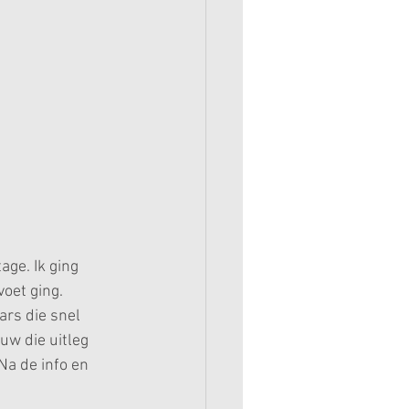
ge. Ik ging 
oet ging. 
rs die snel 
uw die uitleg 
Na de info en 