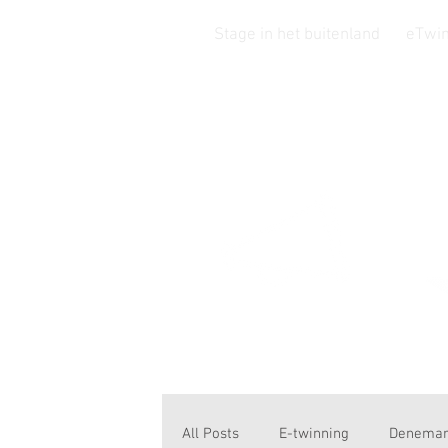
Stage in het buitenland
eTwin
Si
All Posts
E-twinning
Denemar