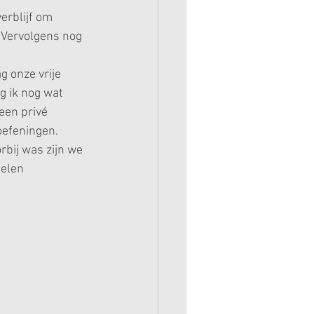
erblijf om 
 Vervolgens nog 
g onze vrije 
 ik nog wat 
en privé 
efeningen. 
rbij was zijn we 
pelen